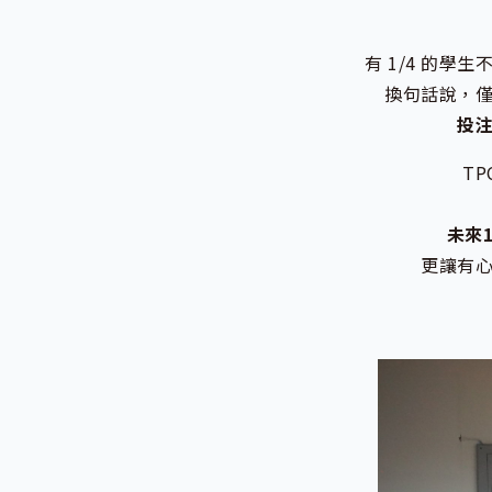
有 1/4 的學
換句話說，
投
T
未來
更讓有