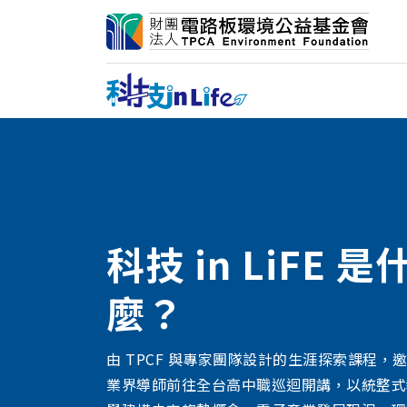
科技 in LiFE 是
麼？
由 TPCF 與專家團隊設計的生涯探索課程，
業界導師前往全台高中職巡迴開講，以統整式