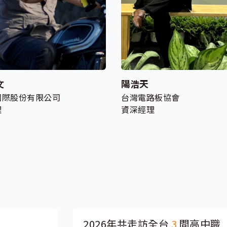
文
陽浩天
國際股份有限公司
台灣電路板協會
理
資深經理
2026年共走訪全台
3
間高中職