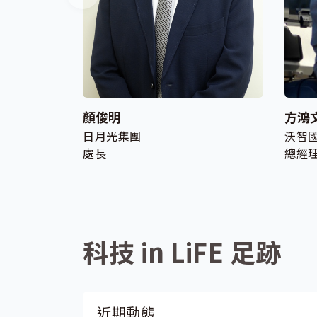
顏俊明
方鴻
日月光集團
沃智
處長
總經
科技 in LiFE 足跡
近期動態