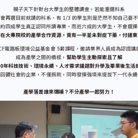
親子天下針對台大學生的整體調查，若能重選科系
生不會再選目前就讀的科系、有 1/3 的學生則是茫然不知自己
僅約四成學生真正認同所讀專業、而近六成的大學生，不會選擇
注在大專院校的產學合作資源，竟有一半並未對症下藥，付諸東
PCF電路板環境公益基金會 5套課程，邀請業界人員成為認證講
成為產學之間的橋樑，
幫助學生主動探索且了解
10年科技技術、環境永續、人才需求議題對升學及畢業後生活
心回饋社會的企業，不僅捐款，同時發揮強項來提拔下一代永續
產學落差誰來彌補？不分產學一起努力！