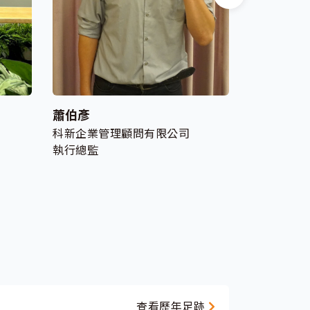
蕭伯彥
王軍龍
科新企業管理顧問有限公司
長洛國際股
執行總監
副總經理
查看歷年足跡