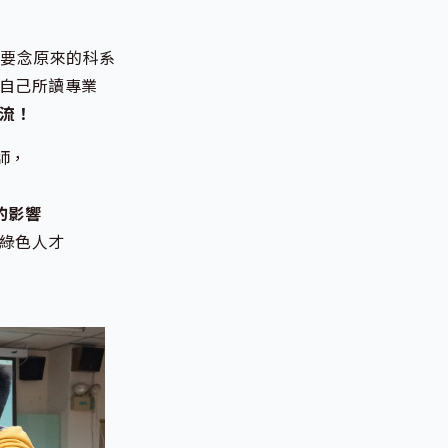
要不要念原來的科系
自己所讀專業
流！
師，
的影響
綠色人才