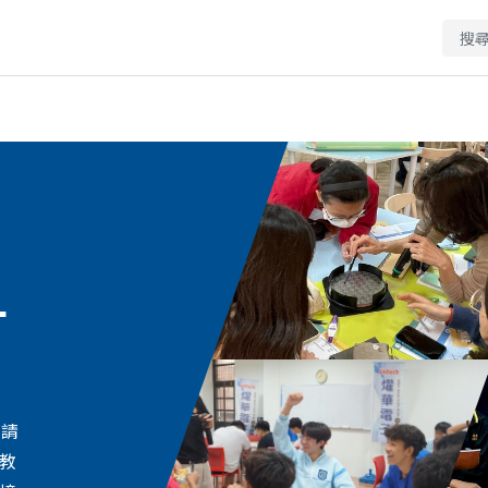
什
邀請
教