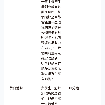
一支手機的生
產到分解有這
麼多環節，每
個環節是否都
會產生一些環
境問題？透過
怪物牌卡對對
碰遊戲，說明
環境的承載力
有限，只是我
們目前還無法
確定限度到
哪？但是已有
諸多現象顯示
對人類及生態
有影響。
綜合活動
與學生一起討
10分鐘
論環境問題很
多，但總不能
一直放著不