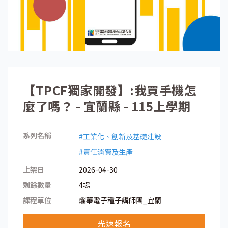
【TPCF獨家開發】:我買手機怎
麼了嗎？ - 宜蘭縣 - 115上學期
系列名稱
#工業化、創新及基礎建設
#責任消費及生產
上架日
2026-04-30
剩餘數量
4場
課程單位
燿華電子種子講師團_宜蘭
光速報名