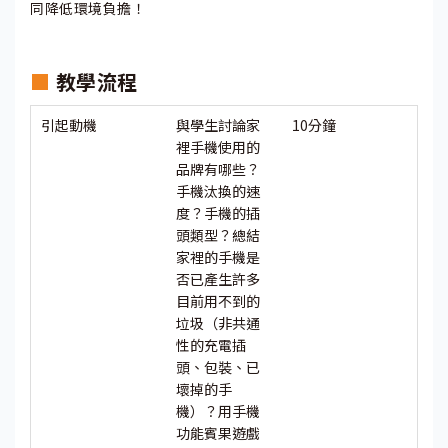
同降低環境負擔！
■
教學流程
引起動機
與學生討論家
10分鐘
裡手機使用的
品牌有哪些？
手機汰換的速
度？手機的插
頭類型？總結
家裡的手機是
否已產生許多
目前用不到的
垃圾（非共通
性的充電插
頭、包裝、已
壞掉的手
機）？用手機
功能賓果遊戲