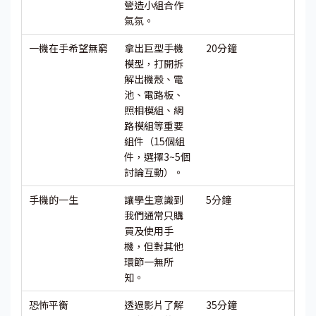
營造小組合作
氣氛。
一機在手希望無窮
拿出巨型手機
20分鐘
模型，打開拆
解出機殼、電
池、電路板、
照相模組、網
路模組等重要
組件（15個組
件，選擇3~5個
討論互動）。
手機的一生
讓學生意識到
5分鐘
我們通常只購
買及使用手
機，但對其他
環節一無所
知。
恐怖平衡
透過影片了解
35分鐘