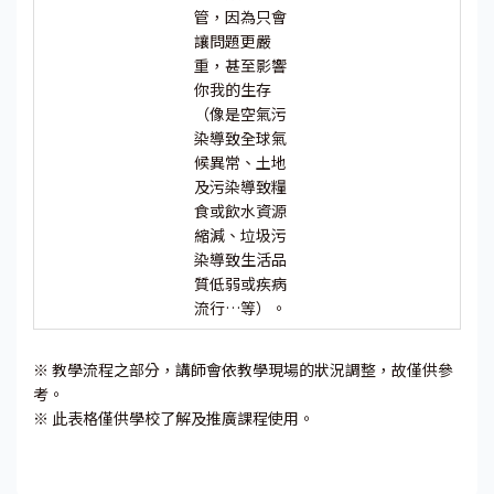
管，因為只會
讓問題更嚴
重，甚至影響
你我的生存
（像是空氣污
染導致全球氣
候異常、土地
及污染導致糧
食或飲水資源
縮減、垃圾污
染導致生活品
質低弱或疾病
流行…等）。
※ 教學流程之部分，講師會依教學現場的狀況調整，故僅供參
考。
※ 此表格僅供學校了解及推廣課程使用。