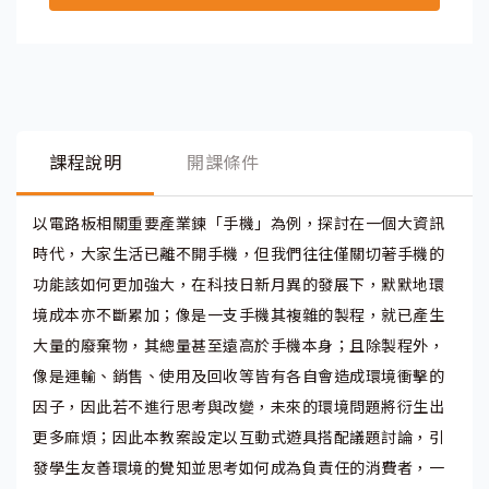
課程說明
開課條件
以電路板相關重要產業鍊「手機」為例，探討在一個大資訊
時代，大家生活已離不開手機，但我們往往僅關切著手機的
功能該如何更加強大，在科技日新月異的發展下，默默地環
境成本亦不斷累加；像是一支手機其複雜的製程，就已產生
大量的廢棄物，其總量甚至遠高於手機本身；且除製程外，
像是運輸、銷售、使用及回收等皆有各自會造成環境衝擊的
因子，因此若不進行思考與改變，未來的環境問題將衍生出
更多麻煩；因此本教案設定以互動式遊具搭配議題討論，引
發學生友善環境的覺知並思考如何成為負責任的消費者，一