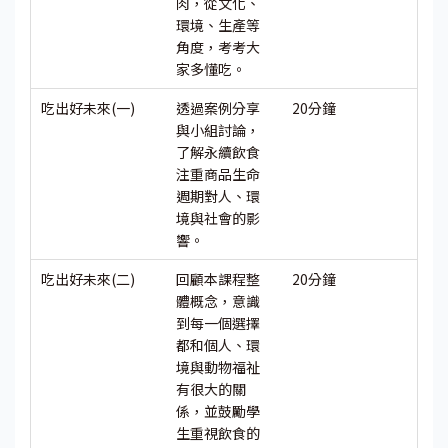
肉，從文化、
環境、生產等
角度，考考大
家多懂吃。
吃出好未來(一)
透過案例分享
20分鐘
與小組討論，
了解永續飲食
注重商品生命
週期對人、環
境與社會的影
響。
吃出好未來(二)
回顧本課程整
20分鐘
體概念，意識
到每一個選擇
都和個人、環
境與動物福祉
有很大的關
係，並鼓勵學
生重視飲食的