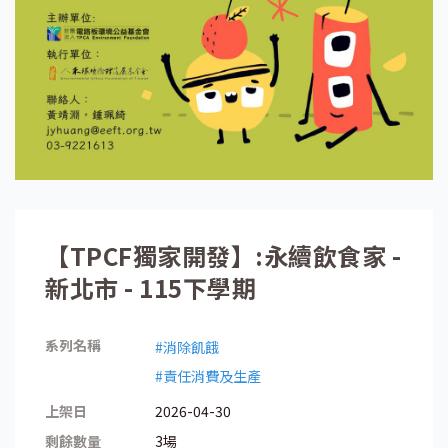
【TPCF獨家開發】:永續飲食家 -
新北市 - 115下學期
系列名稱
#消除飢餓
#責任消費及生產
上架日
2026-04-30
剩餘數量
3場