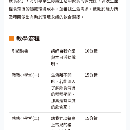
飲食家」，將引導學生認識生活中飲食的多元性，以及生產
糧食背後的隱藏環境成本，並審視生活需求，鼓勵於能力所
及範圍做出有助於環境永續的飲食選擇。
■
教學流程
引起動機
講師自我介紹
10分鐘
與本日活動說
明。
豬豬小學堂(一)
生活離不開
15分鐘
吃，若能深入
了解飲食背後
的種種學問，
那真是有深度
的飲食家！
豬豬小學堂(二)
讓我們以餐桌
15分鐘
上常見的豬