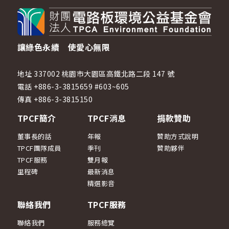
讓綠色永續 使愛心無限
地址 337002 桃園市大園區高鐵北路二段 147 號
電話 +886-3-3815659 #603~605
傳真 +886-3-3815150
TPCF簡介
TPCF消息
捐款贊助
董事長的話
年報
贊助方式說明
TPCF團隊成員
季刊
贊助夥伴
TPCF服務
雙月報
里程碑
最新消息
精選影音
聯絡我們
TPCF服務
聯絡我們
服務總覽