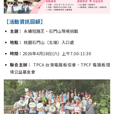
【活動資訊回顧】
主題：
永續短路王・石門山現場挑戰
地點：
桃園石門山（北端）入口處
時間：
2026年4月18日(六) 上午7:30-11:30
聯合主辦：
TPCA 台灣電路板協會、TPCF 電路板環
境公益基金會