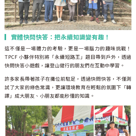
▎實體快問快答：把永續知識變有趣！
這不僅是一場體力的考驗，更是一場腦力的趣味挑戰！
TPCF 小夥伴特別將「永續短路王」題目帶到戶外，透過
快問快答小遊戲，讓登山健行的朋友們在互動中學習。
許多家長帶著孩子在攤位前駐足，透過快問快答，不僅測
試了大家的綠色常識，更讓環境教育在輕鬆的氛圍下「轉
譯」成大朋友、小朋友都能秒懂的知識。