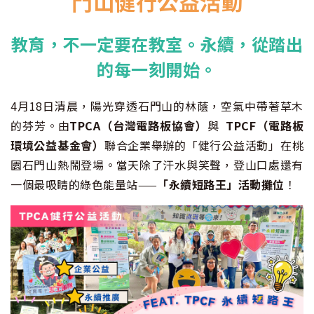
門山健行公益活動
教育，不一定要在教室。永續，從踏出
的每一刻開始。
4月18日清晨，陽光穿透石門山的林蔭，空氣中帶著草木
的芬芳。由
TPCA（台灣電路板協會）
與
TPCF（電路板
環境公益基金會）
聯合企業舉辦的「健行公益活動」在桃
園石門山熱鬧登場。當天除了汗水與笑聲，登山口處還有
一個最吸睛的綠色能量站——
「永續短路王」活動攤位
！