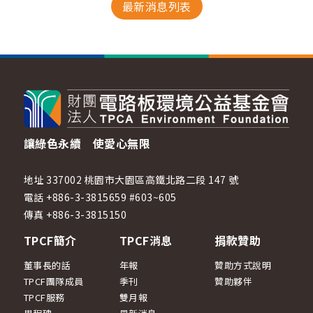
最新消息列表
讓綠色永續 使愛心無限
地址 337002 桃園市大園區高鐵北路二段 147 號
電話 +886-3-3815659 #603~605
傳真 +886-3-3815150
TPCF簡介
TPCF消息
捐款贊助
董事長的話
年報
贊助方式說明
TPCF團隊成員
季刊
贊助夥伴
TPCF服務
雙月報