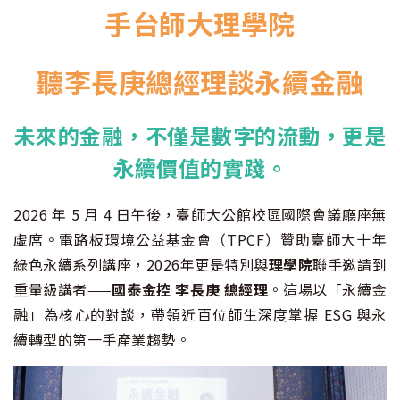
手台師大理學院
聽李長庚總經理談永續金融
未來的金融，不僅是數字的流動，更是
永續價值的實踐。
2026 年 5 月 4 日午後，臺師大公館校區國際會議廳座無
虛席。電路板環境公益基金會（TPCF）贊助臺師大十年
綠色永續系列講座，2026年更是特別與
理學院
聯手邀請到
重量級講者——
國泰金控 李長庚 總經理
。這場以「永續金
融」為核心的對談，帶領近百位師生深度掌握 ESG 與永
續轉型的第一手產業趨勢。