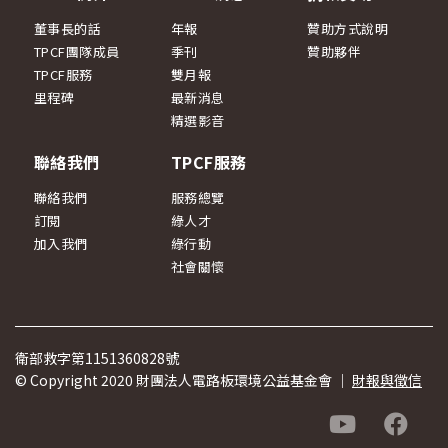
董事長的話
年報
贊助方式說明
TPCF團隊成員
季刊
贊助夥伴
TPCF服務
雙月報
里程碑
最新消息
精選影音
聯絡我們
TPCF服務
聯絡我們
服務總覽
訂閱
綠人才
加入我們
綠行動
社會關懷
衛部救字第1151360828號
© Copyright 2020 財團法人電路板環境公益基金會 ｜
財報與徵信