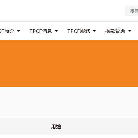
CF簡介
TPCF消息
TPCF服務
捐款贊助
用途