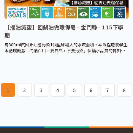
【攔油減塑】回鍋油做環保皂 - 金門縣 - 115下學
期
每300ml的回鍋油會污染1個籃球場⼤的⽔域⾯積。本課程培養學生
水循環概念「海納百川，要⾃然，不要污染」保護水品質的覺知能
⼒，了解回鍋油、過期油及⽯化清潔劑對環境和⼈體造成的問題，
透過「攔油減塑」課程⼀起解決城市垃圾，循環經濟實踐，帶領學
生製作「環保皂」和「友善環境清潔劑」，以無毒的方式清潔校園
和生活環境。
1
2
3
4
5
6
7
8