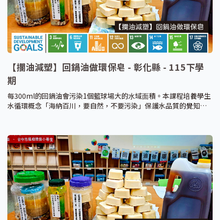
【攔油減塑】回鍋油做環保皂 - 彰化縣 - 115下學
期
每300ml的回鍋油會污染1個籃球場⼤的⽔域⾯積。本課程培養學生
水循環概念「海納百川，要⾃然，不要污染」保護水品質的覺知能
⼒，了解回鍋油、過期油及⽯化清潔劑對環境和⼈體造成的問題，
透過「攔油減塑」課程⼀起解決城市垃圾，循環經濟實踐，帶領學
生製作「環保皂」和「友善環境清潔劑」，以無毒的方式清潔校園
和生活環境。