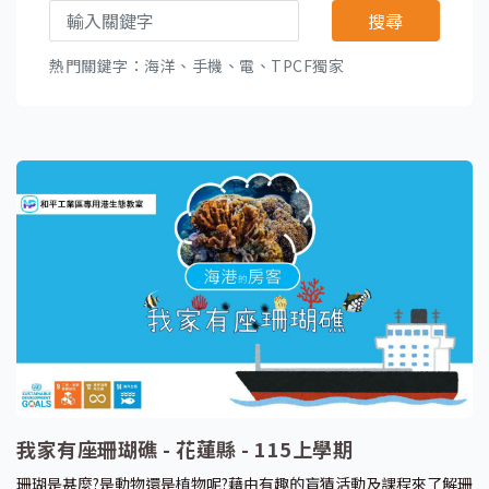
搜尋
熱門關鍵字：海洋、手機、電、TPCF獨家
我家有座珊瑚礁 - 花蓮縣 - 115上學期
珊瑚是甚麼?是動物還是植物呢?藉由有趣的盲猜活動及課程來了解珊