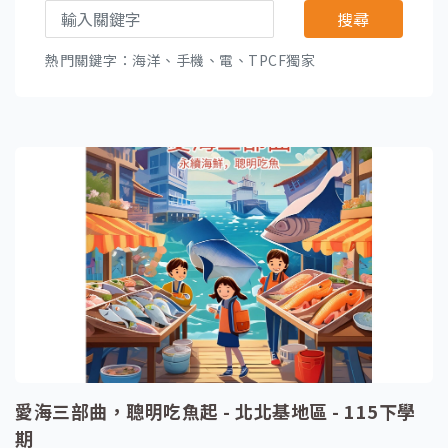
搜尋
熱門關鍵字：海洋、手機、電、TPCF獨家
愛海三部曲，聰明吃魚起 - 北北基地區 - 115下學
期